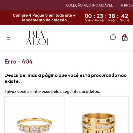
COLEÇÃO AÇO INOXIDÁVEL
À PROVA
Compre 4 Pague 3 em todo site +
00
:
23
:
38
:
41
lançamento de coleção
Dia(s)
Hora(s)
Min(s)
Seg(s)
0
Erro - 404
Desculpe, mas a página que você está procurando não
existe.
Talvez você se interesse pelos seguintes produtos.