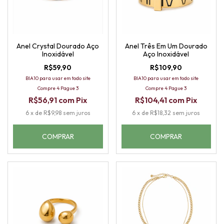
Anel Crystal Dourado Aço
Anel Três Em Um Dourado
Inoxidável
Aço Inoxidável
R$59,90
R$109,90
BIA10 para usar em todo site
BIA10 para usar em todo site
Compre 4 Pague 3
Compre 4 Pague 3
R$56,91
com
Pix
R$104,41
com
Pix
6
x
de
R$9,98
sem juros
6
x
de
R$18,32
sem juros
COMPRAR
COMPRAR