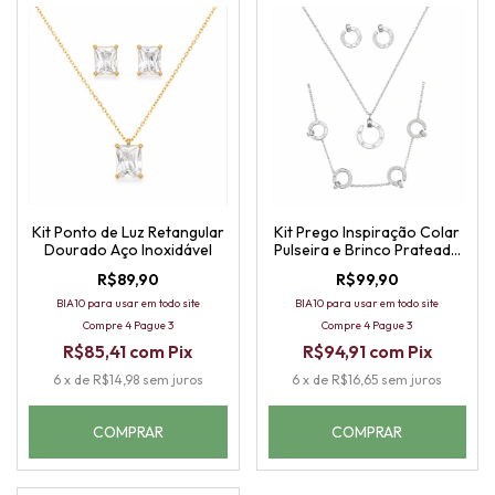
Kit Ponto de Luz Retangular
Kit Prego Inspiração Colar
Dourado Aço Inoxidável
Pulseira e Brinco Prateado
Aço Inoxidável
R$89,90
R$99,90
BIA10 para usar em todo site
BIA10 para usar em todo site
Compre 4 Pague 3
Compre 4 Pague 3
R$85,41
com
Pix
R$94,91
com
Pix
6
x
de
R$14,98
sem juros
6
x
de
R$16,65
sem juros