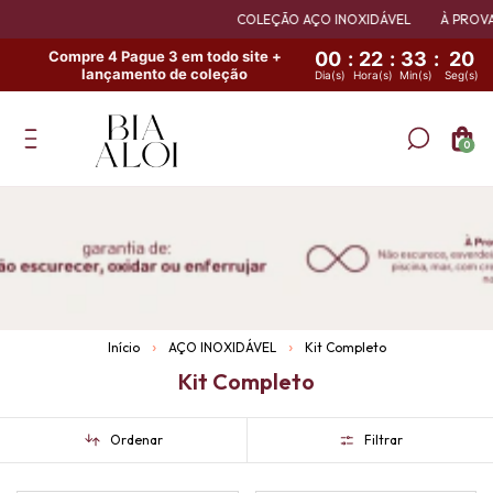
COLEÇÃO AÇO INOXIDÁVEL
À PROVA 
Compre 4 Pague 3 em todo site +
00
:
22
:
33
:
20
lançamento de coleção
Dia(s)
Hora(s)
Min(s)
Seg(s)
0
Início
AÇO INOXIDÁVEL
Kit Completo
Kit Completo
Ordenar
Filtrar