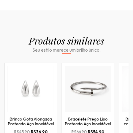
Produtos similares
Brinco Gota Alongada
Bracelete Prego Liso
Bra
Prateado Aço Inoxidável
Prateado Aço Inoxidável
com 
R$45,90
R$36,90
R$64,90
R$54,90