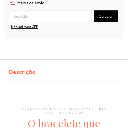
Meios de envio
Entregas para o CEP:
Calcular
Não sei meu CEP
Descrição
ACESSÓRIOS EM AÇO INOXIDÁVEL · BIA
ALOI · SKU LBC 25
O bracelete que