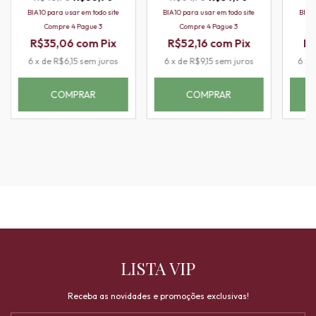
BIA10 para usar em todo site
BIA10 para usar em todo site
BIA10
Compre 4 Pague 3
Compre 4 Pague 3
R$35,06
com
Pix
R$52,16
com
Pix
R$
6
x
de
R$6,15
sem juros
6
x
de
R$9,15
sem juros
6
x
LISTA VIP
Receba as novidades e promoções exclusivas!