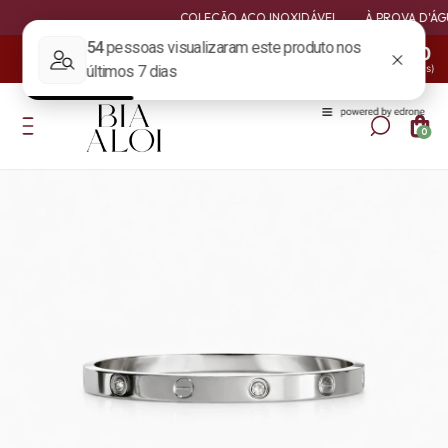
COLEÇÃO AÇO INOXIDÁVEL
À PROVA D'ÁGUA, 
Compre 4 Pague 3 em todo site +
02
:
05
:
16
:
19
lançamento de coleção
Dia(s)
Hora(s)
Min(s)
Seg(s)
0