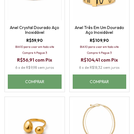
Anel Crystal Dourado Aço
Anel Três Em Um Dourado
Inoxidável
Aço Inoxidável
R$59,90
R$109,90
BIA10 para usar em todo site
BIA10 para usar em todo site
Compre 4 Pague 3
Compre 4 Pague 3
R$56,91
com
Pix
R$104,41
com
Pix
6
x
de
R$9,98
sem juros
6
x
de
R$18,32
sem juros
COMPRAR
COMPRAR