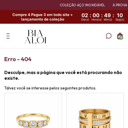
COLEÇÃO AÇO INOXIDÁVEL
À PROVA D
Compre 4 Pague 3 em todo site +
02
:
00
:
49
:
10
lançamento de coleção
Dia(s)
Hora(s)
Min(s)
Seg(s)
0
Erro - 404
Desculpe, mas a página que você está procurando não
existe.
Talvez você se interesse pelos seguintes produtos.