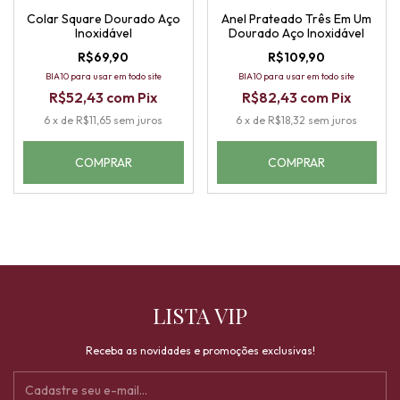
Colar Square Dourado Aço
Anel Prateado Três Em Um
Inoxidável
Dourado Aço Inoxidável
R$69,90
R$109,90
BIA10 para usar em todo site
BIA10 para usar em todo site
R$52,43
com
Pix
R$82,43
com
Pix
6
x
de
R$11,65
sem juros
6
x
de
R$18,32
sem juros
COMPRAR
LISTA VIP
Receba as novidades e promoções exclusivas!