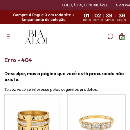
COLEÇÃO AÇO INOXIDÁVEL
À PROVA 
Compre 4 Pague 3 em todo site +
01
:
02
:
39
:
36
lançamento de coleção
Dia(s)
Hora(s)
Min(s)
Seg(s)
0
Erro - 404
Desculpe, mas a página que você está procurando não
existe.
Talvez você se interesse pelos seguintes produtos.