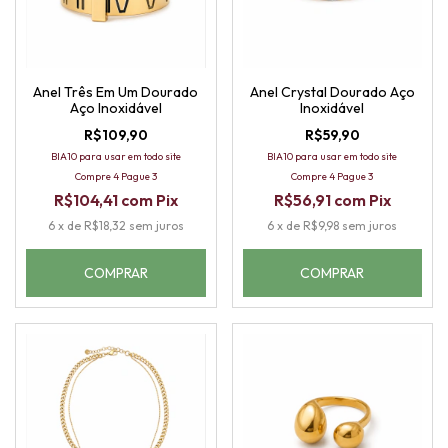
Anel Três Em Um Dourado
Anel Crystal Dourado Aço
Aço Inoxidável
Inoxidável
R$109,90
R$59,90
BIA10 para usar em todo site
BIA10 para usar em todo site
Compre 4 Pague 3
Compre 4 Pague 3
R$104,41
com
Pix
R$56,91
com
Pix
6
x
de
R$18,32
sem juros
6
x
de
R$9,98
sem juros
COMPRAR
COMPRAR