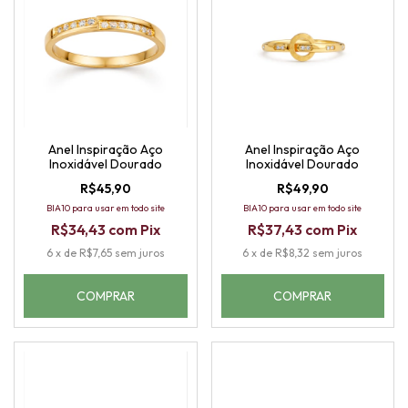
Anel Inspiração Aço
Anel Inspiração Aço
Inoxidável Dourado
Inoxidável Dourado
R$45,90
R$49,90
BIA10 para usar em todo site
BIA10 para usar em todo site
R$34,43
com
Pix
R$37,43
com
Pix
6
x
de
R$7,65
sem juros
6
x
de
R$8,32
sem juros
COMPRAR
COMPRAR