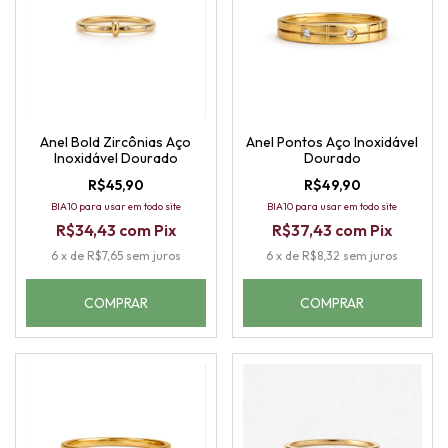
Anel Bold Zircônias Aço
Anel Pontos Aço Inoxidável
Inoxidável Dourado
Dourado
R$45,90
R$49,90
BIA10 para usar em todo site
BIA10 para usar em todo site
R$34,43
com
Pix
R$37,43
com
Pix
6
x
de
R$7,65
sem juros
6
x
de
R$8,32
sem juros
COMPRAR
COMPRAR