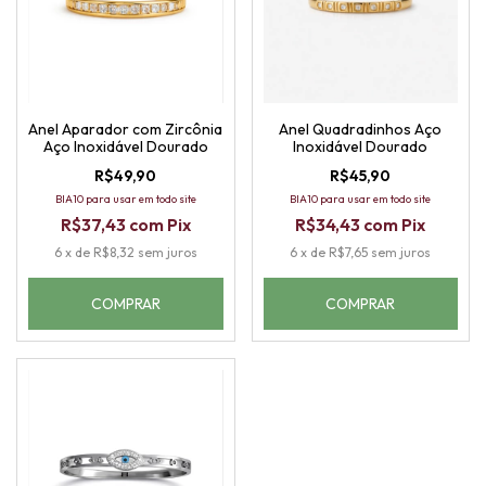
Anel Aparador com Zircônia
Anel Quadradinhos Aço
Aço Inoxidável Dourado
Inoxidável Dourado
R$49,90
R$45,90
BIA10 para usar em todo site
BIA10 para usar em todo site
R$37,43
com
Pix
R$34,43
com
Pix
6
x
de
R$8,32
sem juros
6
x
de
R$7,65
sem juros
COMPRAR
COMPRAR