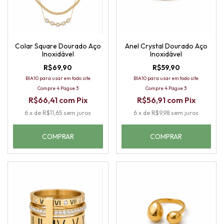
Colar Square Dourado Aço
Anel Crystal Dourado Aço
Inoxidável
Inoxidável
R$69,90
R$59,90
BIA10 para usar em todo site
BIA10 para usar em todo site
Compre 4 Pague 3
Compre 4 Pague 3
R$66,41
com
Pix
R$56,91
com
Pix
6
x
de
R$11,65
sem juros
6
x
de
R$9,98
sem juros
COMPRAR