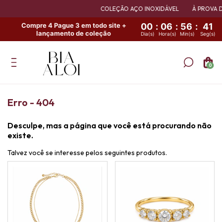
COLEÇÃO AÇO INOXIDÁVEL
À PROVA D'
Compre 4 Pague 3 em todo site +
00
:
06
:
56
:
40
lançamento de coleção
Dia(s)
Hora(s)
Min(s)
Seg(s)
0
Erro - 404
Desculpe, mas a página que você está procurando não
existe.
Talvez você se interesse pelos seguintes produtos.