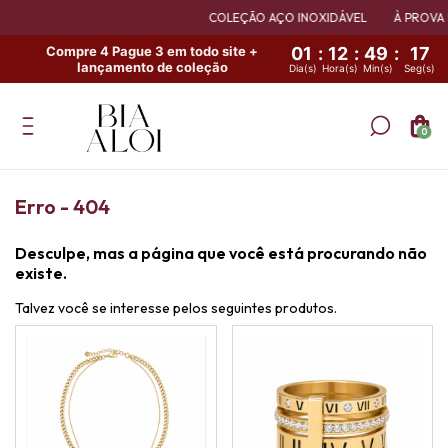
COLEÇÃO AÇO INOXIDÁVEL
À PROVA D
Compre 4 Pague 3 em todo site +
01
:
12
:
49
:
17
lançamento de coleção
Dia(s)
Hora(s)
Min(s)
Seg(s)
0
Erro - 404
Desculpe, mas a página que você está procurando não
existe.
Talvez você se interesse pelos seguintes produtos.