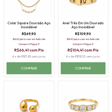
Colar Square Dourado Aço
Anel Três Em Um Dourado
Inoxidável
Aço Inoxidável
R$69,90
R$109,90
BIA10 para usar em todo site
BIA10 para usar em todo site
Compre 4 Pague 3
Compre 4 Pague 3
R$66,41
com
Pix
R$104,41
com
Pix
6
x
de
R$11,65
sem juros
6
x
de
R$18,32
sem juros
COMPRAR